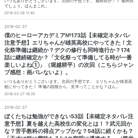
いつもありがとうございます。次回の予想です。 最終回か！？ 最終回
でしょう。ほんまこれ。
2018-02-28 11:40
2018
-
02
-
27
僕のヒーローアカデミア№173話【未確定ネタバレ
注意予想】エリちゃんが雄英高校にやってきた！文
化祭準備は継続か？デクの修行も同時進行か？174
話に継続確定か？「文化祭って準備してる時が一番
楽しいよね①」（堀越耕平）の次回（こちらジャン
プ感想：画バレないよ）。
いつもありがとうございます。次回の予想です。 エリちゃんが雄英高
校にやってきた！ 準備の段階から、見学ってことかな？ほん…
2018-02-27 18:26
2018
-
02
-
27
ぼくたちは勉強ができない53話【未確定ネタバレ注
意予想】夏を越えた高校生の変化とは！？武元回か
な？苦手教科の得点アップかな？54話に続くかも？