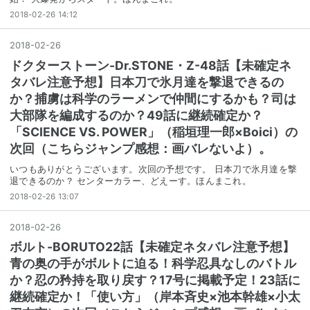
2018-02-26 14:12
2018
-
02
-
26
ドクターストーン-Dr.STONE・Z-48話【未確定ネ
タバレ注意予想】日本刀で氷月達を撃退できるの
か？捕虜は科学のラーメンで仲間にするかも？司は
大部隊を編成するのか？49話に継続確定か？
「SCIENCE VS. POWER」（稲垣理一郎×Boici）の
次回（こちらジャンプ感想：画バレないよ）。
いつもありがとうございます。次回の予想です。 日本刀で氷月達を撃
退できるのか？ センターカラー、どえーす。ほんまこれ。
2018-02-26 13:07
2018
-
02
-
26
ボルト-BORUTO22話【未確定ネタバレ注意予想】
青の奥の手がボルトに迫る！科学忍具なしのバトル
か？忍の矜持を取り戻す？17号に掲載予定！23話に
継続確定か！「使い方」（岸本斉史×池本幹雄×小太