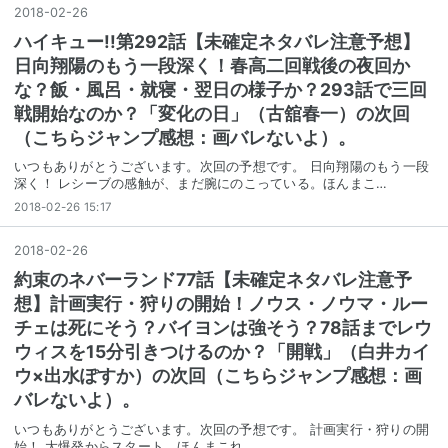
2018
-
02
-
26
ハイキュー!!第292話【未確定ネタバレ注意予想】
日向翔陽のもう一段深く！春高二回戦後の夜回か
な？飯・風呂・就寝・翌日の様子か？293話で三回
戦開始なのか？「変化の日」（古舘春一）の次回
（こちらジャンプ感想：画バレないよ）。
いつもありがとうございます。次回の予想です。 日向翔陽のもう一段
深く！ レシーブの感触が、まだ腕にのこっている。ほんまこ…
2018-02-26 15:17
2018
-
02
-
26
約束のネバーランド77話【未確定ネタバレ注意予
想】計画実行・狩りの開始！ノウス・ノウマ・ルー
チェは死にそう？バイヨンは強そう？78話までレウ
ウィスを15分引きつけるのか？「開戦」（白井カイ
ウ×出水ぽすか）の次回（こちらジャンプ感想：画
バレないよ）。
いつもありがとうございます。次回の予想です。 計画実行・狩りの開
始！ 大爆発からスタート。ほんまこれ。