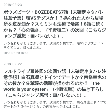
2018
-
02
-
23
ボウズビーツ・BOZEBEATS7話【未確定ネタバレ
注意予想】環VSテグスか！？操られた人から居場
所を逆探知か？スミミンも法術で活躍！8話に続く
かも？「心の強さ」（平野稜二）の次回（こちらジ
ャンプ感想：画バレないよ）。
いつもありがとうございます。次回の予想です。 環VSテグスか！？
そうでしょ。ほんまこれ。
2018-02-23 16:55
2018
-
02
-
22
フルドライブ最終回の次回17話【未確定ネタバレ注
意予想】白石真凛とドイツでデートか？南條幸也の
その後か？先輩達の活躍が描かれるのか？「the
world is your oyster」（小野玄暉）の描き下ろし
（こちらジャンプ感想：画バレないよ）。
いつもありがとうございます。次回の予想です。 白石真凛とドイツで
デートか？ 3ページくらいの内容かも？ほんまこれ。