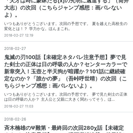
「天才は時に蒙昧たる[x]の究明に邁進する」（筒井
大志）の次回（こちらジャンプ感想：画バレない
よ）。
いつもありがとうございます。次回の予想です。 夏を越えた高校生の
変化とは！？ 学力かな。ほんまこれ。
2018-02-27 12:19
2018
-
02
-
27
鬼滅の刃100話【未確定ネタバレ注意予想】夢で見
た剣士の正体は日の呼吸の人か？センターカラーで
新章突入！玉壺と半天狗が暗躍か？101話に継続確
定なのか？「誰かの夢」（吾峠呼世晴）の次回（こ
ちらジャンプ感想：画バレないよ）。
いつもありがとうございます。次回の予想です。 夢で見た剣士の正体
は日の呼吸の人か？ 主人公と父親に大きく関わってそう。ほ…
2018-02-27 11:03
2018
-
02
-
26
斉木楠雄のΨ難第・最終回の次回280χ話【未確定