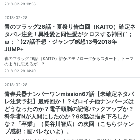
2018-02-28 18:33
2018
-
02
-
28
青のフラッグ26話・夏祭り告白回（KAITO）確定ネ
タバレ注意！異性愛と同性愛がクロスする神回(´；
ω；｀)27話予想・ジャンプ感想13号2018年
JUMP+
青のフラッグ26話（KAITO）誰かのモノローグからスタート。トーマ
のように思えるが…？
2018-02-28 14:40
2018
-
02
-
28
青春兵器ナンバーワンmission67話【未確定ネタバ
レ注意予想】最終回か！？ゼロイチ他ナンバーズは
どうなったのか？電子頭脳の記憶バックアップか？
科学者Nが人間にしたのか？68話は描き下ろしか
な？「卒業」（長谷川智広）の次回（こちらジャン
プ感想：画バレないよ）。