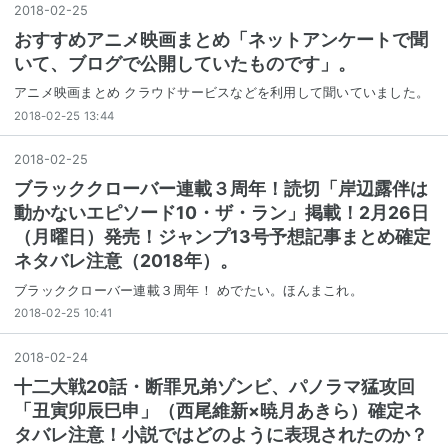
2018
-
02
-
25
おすすめアニメ映画まとめ「ネットアンケートで聞
いて、ブログで公開していたものです」。
アニメ映画まとめ クラウドサービスなどを利用して聞いていました。
2018-02-25 13:44
2018
-
02
-
25
ブラッククローバー連載３周年！読切「岸辺露伴は
動かないエピソード10・ザ・ラン」掲載！2月26日
（月曜日）発売！ジャンプ13号予想記事まとめ確定
ネタバレ注意（2018年）。
ブラッククローバー連載３周年！ めでたい。ほんまこれ。
2018-02-25 10:41
2018
-
02
-
24
十二大戦20話・断罪兄弟ゾンビ、パノラマ猛攻回
「丑寅卯辰巳申」（西尾維新×暁月あきら）確定ネ
タバレ注意！小説ではどのように表現されたのか？