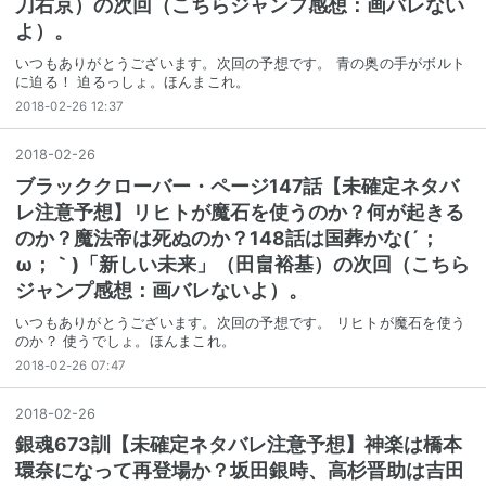
刀右京）の次回（こちらジャンプ感想：画バレない
よ）。
いつもありがとうございます。次回の予想です。 青の奥の手がボルト
に迫る！ 迫るっしょ。ほんまこれ。
2018-02-26 12:37
2018
-
02
-
26
ブラッククローバー・ページ147話【未確定ネタバ
レ注意予想】リヒトが魔石を使うのか？何が起きる
のか？魔法帝は死ぬのか？148話は国葬かな(´；
ω；｀)「新しい未来」（田畠裕基）の次回（こちら
ジャンプ感想：画バレないよ）。
いつもありがとうございます。次回の予想です。 リヒトが魔石を使う
のか？ 使うでしょ。ほんまこれ。
2018-02-26 07:47
2018
-
02
-
26
銀魂673訓【未確定ネタバレ注意予想】神楽は橋本
環奈になって再登場か？坂田銀時、高杉晋助は吉田