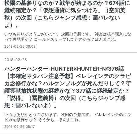
松陽の墓参りなのか？戦争が始まるのか？674話に
継続確定か？「仮想通貨に気をつけろ」（空知英
秋）の次回（こちらジャンプ感想：画バレない
よ）。
いつもありがとうございます。次回の予想です。 神楽は橋本環奈にな
って再登場か？ コールドスリープしてたのかも？ほんまこれ。
2018-02-26 06:08
2018
-
02
-
26
ハンターハンター-HUNTER×HUNTER-№376話
【未確定ネタバレ注意予想】ベレレインテのクラピ
カ念修行かな？ハルケンブルグが死んだりして？守
護霊獣拮抗状態の継続かな？377話に継続確定か？
「説得」（冨樫義博）の次回（こちらジャンプ感
想：画バレないよ）。
いつもありがとうございます。次回の予想です。 ベレレインテのクラ
ピカ念修行かな？ そうかも。ほんまこれ。
2018-02-26 05:17