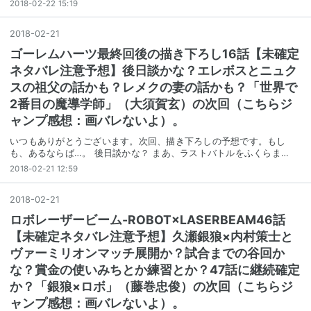
2018-02-22 15:19
2018
-
02
-
21
ゴーレムハーツ最終回後の描き下ろし16話【未確定
ネタバレ注意予想】後日談かな？エレボスとニュク
スの祖父の話かも？レメクの妻の話かも？「世界で
2番目の魔導学師」（大須賀玄）の次回（こちらジ
ャンプ感想：画バレないよ）。
いつもありがとうございます。次回、描き下ろしの予想です。もし
も、あるならば…。 後日談かな？ まあ、ラストバトルをふくらま…
2018-02-21 12:59
2018
-
02
-
21
ロボレーザービーム-ROBOT×LASERBEAM46話
【未確定ネタバレ注意予想】久瀬銀狼×内村策士と
ヴァーミリオンマッチ展開か？試合までの谷回か
な？賞金の使いみちとか練習とか？47話に継続確定
か？「銀狼×ロボ」（藤巻忠俊）の次回（こちらジ
ャンプ感想：画バレないよ）。