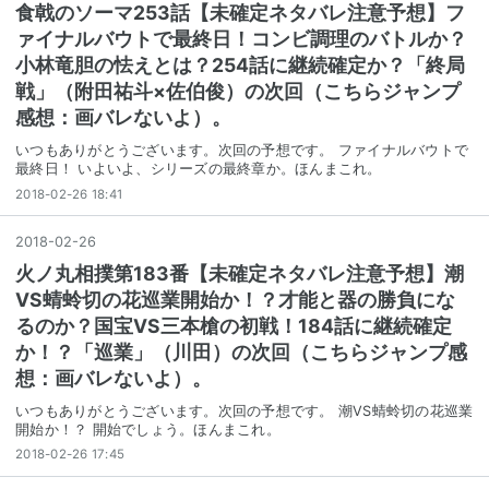
食戟のソーマ253話【未確定ネタバレ注意予想】フ
ァイナルバウトで最終日！コンビ調理のバトルか？
小林竜胆の怯えとは？254話に継続確定か？「終局
戦」（附田祐斗×佐伯俊）の次回（こちらジャンプ
感想：画バレないよ）。
いつもありがとうございます。次回の予想です。 ファイナルバウトで
最終日！ いよいよ、シリーズの最終章か。ほんまこれ。
2018-02-26 18:41
2018
-
02
-
26
火ノ丸相撲第183番【未確定ネタバレ注意予想】潮
VS蜻蛉切の花巡業開始か！？才能と器の勝負にな
るのか？国宝VS三本槍の初戦！184話に継続確定
か！？「巡業」（川田）の次回（こちらジャンプ感
想：画バレないよ）。
いつもありがとうございます。次回の予想です。 潮VS蜻蛉切の花巡業
開始か！？ 開始でしょう。ほんまこれ。
2018-02-26 17:45