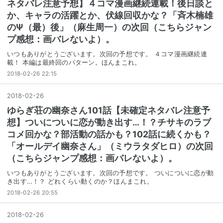
ネタバレ注意予想】４コマ漫画継続連載！後日談と
か、キャラの活躍とか、伏線回収かな？「斉木楠雄
のΨ（最）後」（麻生周一）の次回（こちらジャン
プ感想：画バレないよ）。
いつもありがとうございます。次回の予想です。 ４コマ漫画継続連
載！ 本編は最終回のパターン。ほんまこれ。
2018-02-26 22:15
2018
-
02
-
26
ゆらぎ荘の幽奈さん101話【未確定ネタバレ注意予
想】ついについに恋が動き出す…！？チサキのラブ
コメ回かな？部活動の話かも？102話に続くかも？
「オールデイ幽奈さん」（ミウラタダヒロ）の次回
（こちらジャンプ感想：画バレないよ）。
いつもありがとうございます。次回の予想です。 ついについに恋が動
き出す…！？ どれくらい動くのか？ほんまこれ。
2018-02-26 20:55
2018
-
02
-
26