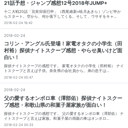
21話予想・ジャンプ感想12号2018年JUMP+
十二大戦20話「丑寅卯辰巳申」（西尾維新×暁月あきら）ゾンビ申か
らスタート。空から、何か落下してくる。そして、ウサギをキャ…
2018-02-24 16:42
2018
-
02
-
24
コリン・アングル氏登場！家電オタクの小学生（田
村裕）探偵ナイトスクープ感想・やらせ臭いけど面
白い！
探偵ナイトスクープの感想です。 家電オタクの小学生（田村裕） ナイ
トスクープと言えば子供。奈良県の会社員から。弟の息子は…
2018-02-24 00:47
2018
-
02
-
24
父の愛するオンボロ車（澤部佑）探偵ナイトスクー
プ感想・和歌山県の和菓子屋家族が面白い！
探偵ナイトスクープの感想です。 父の愛するオンボロ車（澤部佑） ナ
イトスクープと言えば家族。和菓子屋の両親の車はオンボロ…
2018-02-24 00:33